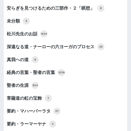
安らぎを見つけるための三部作・２「瞑想」
6
未分類
5
松川先生のお話
1534
深遠なる道・ナーローの六ヨーガのプロセス
25
真我への道
9
経典の言葉・聖者の言葉
2016
聖者の生涯
824
菩薩道の虹の宝飾
7
要約・マハーバーラタ
57
要約・ラーマーヤナ
4