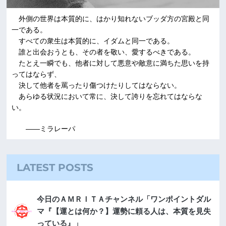
外側の世界は本質的に、はかり知れないブッダ方の宮殿と同
一である。
すべての衆生は本質的に、イダムと同一である。
誰と出会おうとも、その者を敬い、愛するべきである。
たとえ一瞬でも、他者に対して悪意や敵意に満ちた思いを持
ってはならず、
決して他者を罵ったり傷つけたりしてはならない。
あらゆる状況において常に、決して誇りを忘れてはならな
い。
――ミラレーパ
LATEST POSTS
今日のＡＭＲＩＴＡチャンネル「ワンポイントダル
マ『【運とは何か？】運勢に頼る人は、本質を見失
っている』」