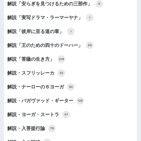
解説「安らぎを見つけるための三部作」
6
解説「実写ドラマ・ラーマーヤナ」
1
解説「彼岸に至る道の章」
1
解説「王のための四十のドーハー」
59
解説「菩薩の生き方」
218
解説・スフリッレーカ
32
解説・ナーローの６ヨーガ
92
解説・バガヴァッド・ギーター
125
解説・ヨーガ・スートラ
47
解説・入菩提行論
78