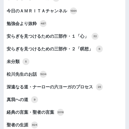
今日のＡＭＲＩＴＡチャンネル
1564
勉強会より抜粋
487
安らぎを見つけるための三部作・１「心」
32
安らぎを見つけるための三部作・２「瞑想」
6
未分類
5
松川先生のお話
1534
深遠なる道・ナーローの六ヨーガのプロセス
25
真我への道
9
経典の言葉・聖者の言葉
2016
聖者の生涯
824