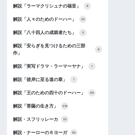
解説「ラーマクリシュナの福音」
6
解説「人々のためのドーハー」
20
解説「八十四人の成就者たち」
3
解説「安らぎを見つけるための三部
6
作」
解説「実写ドラマ・ラーマーヤナ」
1
解説「彼岸に至る道の章」
1
解説「王のための四十のドーハー」
59
解説「菩薩の生き方」
218
解説・スフリッレーカ
32
解説・ナーローの６ヨーガ
92