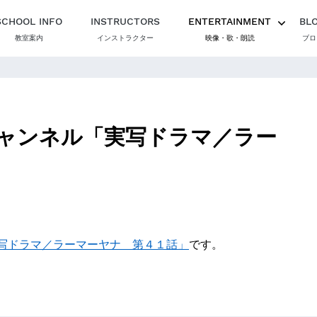
SCHOOL INFO
INSTRUCTORS
ENTERTAINMENT
BL
教室案内
インストラクター
映像・歌・朗読
ブロ
ャンネル「実写ドラマ／ラー
写ドラマ／ラーマーヤナ 第４１話」
です。