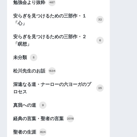
勉強会より抜粋
487
安らぎを見つけるための三部作・１
32
「心」
安らぎを見つけるための三部作・２
6
「瞑想」
未分類
5
松川先生のお話
1534
深遠なる道・ナーローの六ヨーガのプ
25
ロセス
真我への道
9
経典の言葉・聖者の言葉
2016
聖者の生涯
824