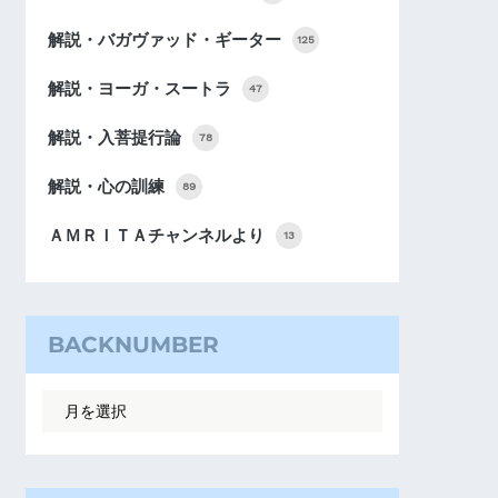
解説・バガヴァッド・ギーター
125
解説・ヨーガ・スートラ
47
解説・入菩提行論
78
解説・心の訓練
89
ＡＭＲＩＴＡチャンネルより
13
BACKNUMBER