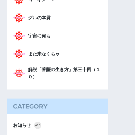
グルの本質
宇宙に何も
また来なくちゃ
解説「菩薩の生き方」第三十回（１
０）
CATEGORY
お知らせ
425