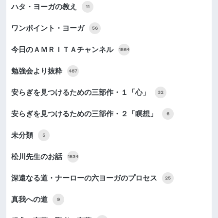
ハタ・ヨーガの教え
11
ワンポイント・ヨーガ
56
今日のＡＭＲＩＴＡチャンネル
1564
勉強会より抜粋
487
安らぎを見つけるための三部作・１「心」
32
安らぎを見つけるための三部作・２「瞑想」
6
未分類
5
松川先生のお話
1534
深遠なる道・ナーローの六ヨーガのプロセス
25
真我への道
9