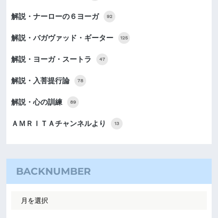
解説・ナーローの６ヨーガ
92
解説・バガヴァッド・ギーター
125
解説・ヨーガ・スートラ
47
解説・入菩提行論
78
解説・心の訓練
89
ＡＭＲＩＴＡチャンネルより
13
BACKNUMBER