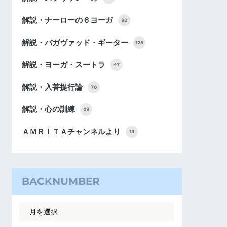
解説・ナーローの６ヨーガ
92
解説・バガヴァッド・ギーター
125
解説・ヨーガ・スートラ
47
解説・入菩提行論
78
解説・心の訓練
89
ＡＭＲＩＴＡチャンネルより
13
BACKNUMBER