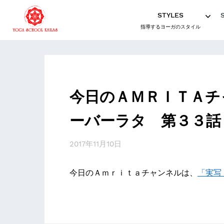
STYLES
指導するヨーガのスタイル
今日のＡＭＲＩＴＡチ
ーバーラタ 第３３話
2017年11月10日
今日のＡｍｒｉｔａチャンネルは、
「実写