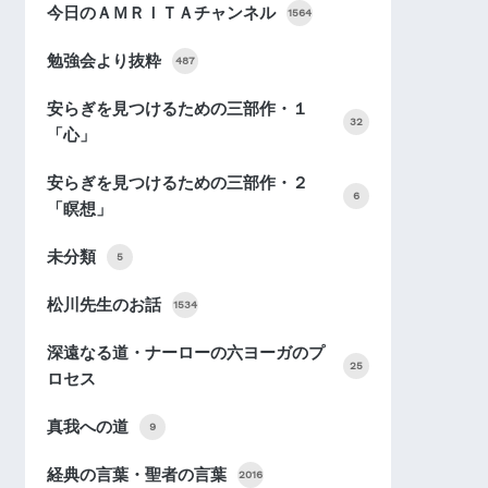
今日のＡＭＲＩＴＡチャンネル
1564
勉強会より抜粋
487
安らぎを見つけるための三部作・１
32
「心」
安らぎを見つけるための三部作・２
6
「瞑想」
未分類
5
松川先生のお話
1534
深遠なる道・ナーローの六ヨーガのプ
25
ロセス
真我への道
9
経典の言葉・聖者の言葉
2016