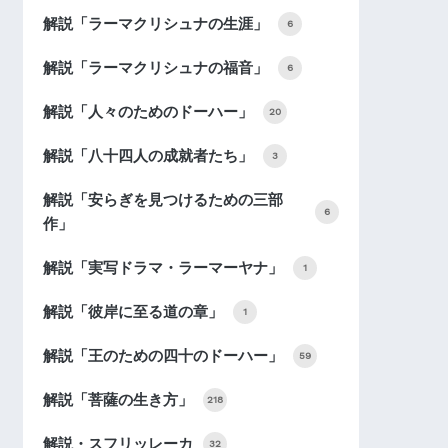
解説「ラーマクリシュナの生涯」
6
解説「ラーマクリシュナの福音」
6
解説「人々のためのドーハー」
20
解説「八十四人の成就者たち」
3
解説「安らぎを見つけるための三部
6
作」
解説「実写ドラマ・ラーマーヤナ」
1
解説「彼岸に至る道の章」
1
解説「王のための四十のドーハー」
59
解説「菩薩の生き方」
218
解説・スフリッレーカ
32