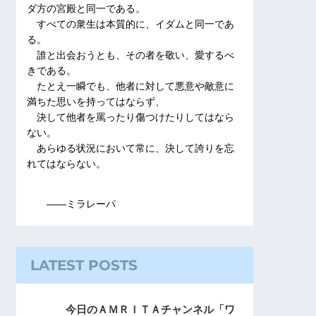
ダ方の宮殿と同一である。
すべての衆生は本質的に、イダムと同一であ
る。
誰と出会おうとも、その者を敬い、愛するべ
きである。
たとえ一瞬でも、他者に対して悪意や敵意に
満ちた思いを持ってはならず、
決して他者を罵ったり傷つけたりしてはなら
ない。
あらゆる状況において常に、決して誇りを忘
れてはならない。
――ミラレーパ
LATEST POSTS
今日のＡＭＲＩＴＡチャンネル「ワ