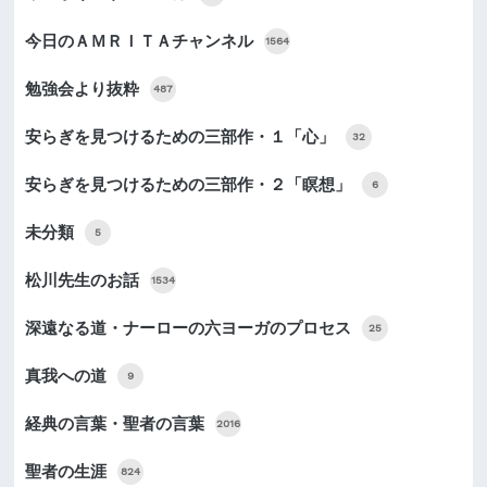
今日のＡＭＲＩＴＡチャンネル
1564
勉強会より抜粋
487
安らぎを見つけるための三部作・１「心」
32
安らぎを見つけるための三部作・２「瞑想」
6
未分類
5
松川先生のお話
1534
深遠なる道・ナーローの六ヨーガのプロセス
25
真我への道
9
経典の言葉・聖者の言葉
2016
聖者の生涯
824