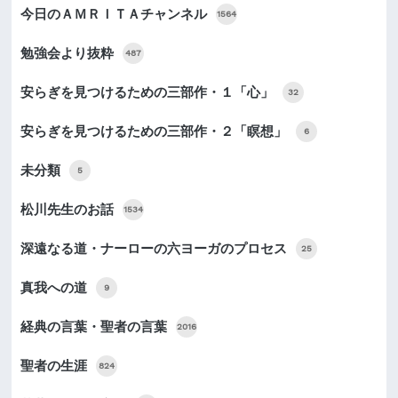
今日のＡＭＲＩＴＡチャンネル
1564
勉強会より抜粋
487
安らぎを見つけるための三部作・１「心」
32
安らぎを見つけるための三部作・２「瞑想」
6
未分類
5
松川先生のお話
1534
深遠なる道・ナーローの六ヨーガのプロセス
25
真我への道
9
経典の言葉・聖者の言葉
2016
聖者の生涯
824