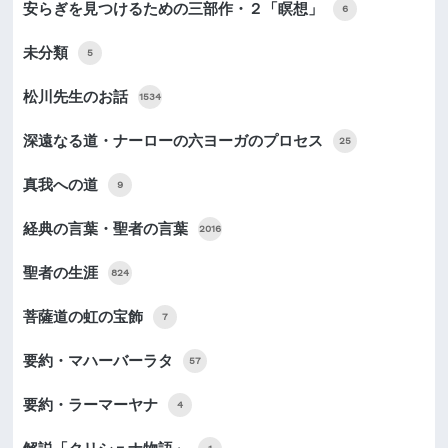
安らぎを見つけるための三部作・２「瞑想」
6
未分類
5
松川先生のお話
1534
深遠なる道・ナーローの六ヨーガのプロセス
25
真我への道
9
経典の言葉・聖者の言葉
2016
聖者の生涯
824
菩薩道の虹の宝飾
7
要約・マハーバーラタ
57
要約・ラーマーヤナ
4