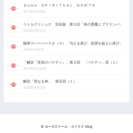
Ｓｏｍｅ ＳＰＩＲＩＴＵＡＬ ＤＯＮ’ＴＳ
2013年4月19日
リトルクリシュナ 完全版 第５話「炎の悪魔とプラランバ」
2022年9月17日
随筆マハーバーラタ（４）「与える喜び、欲望を超えた喜び」
2016年1月9日
「解説『至高のバクティ』」第３回 「バクティ」③（１）
2014年8月30日
解説「母なる神」 第五回（１）
2022年4月10日
© ヨーガスクール・カイラス blog