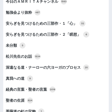
今日のＡＭＲＩＴＡチャンネル
1563
勉強会より抜粋
487
安らぎを見つけるための三部作・１「心」
32
安らぎを見つけるための三部作・２「瞑想」
6
未分類
5
松川先生のお話
1534
深遠なる道・ナーローの六ヨーガのプロセス
25
真我への道
9
経典の言葉・聖者の言葉
2016
聖者の生涯
824
菩薩道の虹の宝飾
7