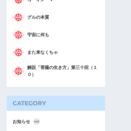
グルの本質
宇宙に何も
また来なくちゃ
解説「菩薩の生き方」第三十回（１
０）
CATEGORY
お知らせ
425