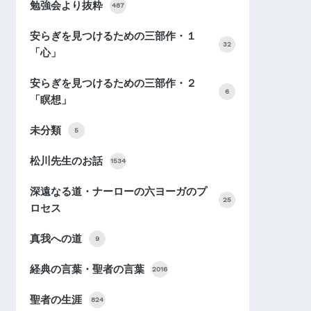
勉強会より抜粋
487
安らぎを見つけるための三部作・１
32
「心」
安らぎを見つけるための三部作・２
6
「瞑想」
未分類
5
松川先生のお話
1534
深遠なる道・ナーローの六ヨーガのプ
25
ロセス
真我への道
9
経典の言葉・聖者の言葉
2016
聖者の生涯
824