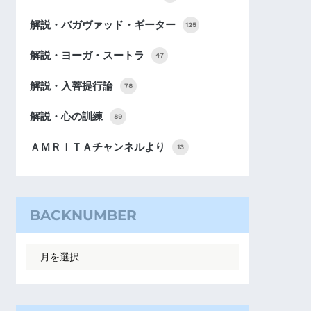
解説・バガヴァッド・ギーター
125
解説・ヨーガ・スートラ
47
解説・入菩提行論
78
解説・心の訓練
89
ＡＭＲＩＴＡチャンネルより
13
BACKNUMBER