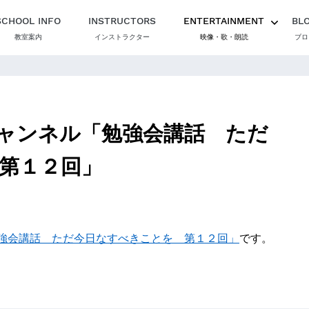
SCHOOL INFO
INSTRUCTORS
ENTERTAINMENT
BL
教室案内
インストラクター
映像・歌・朗読
ブロ
ャンネル「勉強会講話 ただ
第１２回」
強会講話 ただ今日なすべきことを 第１２回」
です。