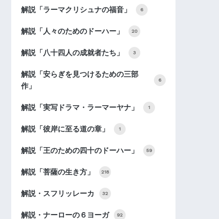
解説「ラーマクリシュナの福音」
6
解説「人々のためのドーハー」
20
解説「八十四人の成就者たち」
3
解説「安らぎを見つけるための三部
6
作」
解説「実写ドラマ・ラーマーヤナ」
1
解説「彼岸に至る道の章」
1
解説「王のための四十のドーハー」
59
解説「菩薩の生き方」
218
解説・スフリッレーカ
32
解説・ナーローの６ヨーガ
92