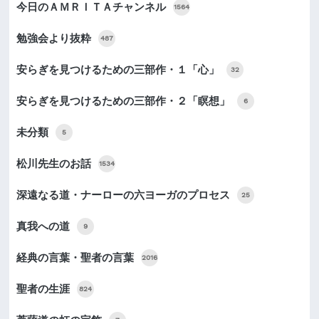
今日のＡＭＲＩＴＡチャンネル
1564
勉強会より抜粋
487
安らぎを見つけるための三部作・１「心」
32
安らぎを見つけるための三部作・２「瞑想」
6
未分類
5
松川先生のお話
1534
深遠なる道・ナーローの六ヨーガのプロセス
25
真我への道
9
経典の言葉・聖者の言葉
2016
聖者の生涯
824