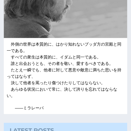
外側の世界は本質的に、はかり知れないブッダ方の宮殿と同
一である。
すべての衆生は本質的に、イダムと同一である。
誰と出会おうとも、その者を敬い、愛するべきである。
たとえ一瞬でも、他者に対して悪意や敵意に満ちた思いを持
ってはならず、
決して他者を罵ったり傷つけたりしてはならない。
あらゆる状況において常に、決して誇りを忘れてはならな
い。
――ミラレーパ
LATEST POSTS