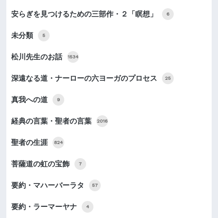
安らぎを見つけるための三部作・２「瞑想」
6
未分類
5
松川先生のお話
1534
深遠なる道・ナーローの六ヨーガのプロセス
25
真我への道
9
経典の言葉・聖者の言葉
2016
聖者の生涯
824
菩薩道の虹の宝飾
7
要約・マハーバーラタ
57
要約・ラーマーヤナ
4