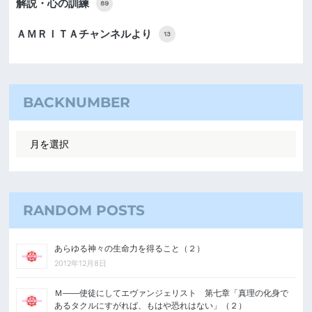
解説・心の訓練
89
ＡＭＲＩＴＡチャンネルより
13
BACKNUMBER
RANDOM POSTS
あらゆる神々の生命力を得ること（２）
2012年12月8日
Ｍ――使徒にしてエヴァンジェリスト 第七章「真理の化身で
あるタクルにすがれば、もはや恐れはない」（２）