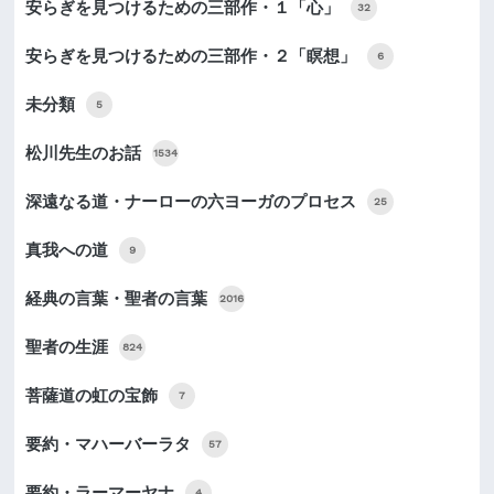
安らぎを見つけるための三部作・１「心」
32
安らぎを見つけるための三部作・２「瞑想」
6
未分類
5
松川先生のお話
1534
深遠なる道・ナーローの六ヨーガのプロセス
25
真我への道
9
経典の言葉・聖者の言葉
2016
聖者の生涯
824
菩薩道の虹の宝飾
7
要約・マハーバーラタ
57
要約・ラーマーヤナ
4