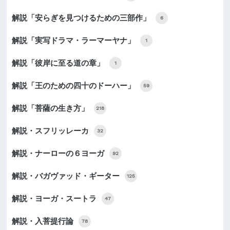
解説「安らぎを見つけるための三部作」
6
解説「実写ドラマ・ラーマーヤナ」
1
解説「彼岸に至る道の章」
1
解説「王のための四十のドーハー」
59
解説「菩薩の生き方」
218
解説・スフリッレーカ
32
解説・ナーローの６ヨーガ
92
解説・バガヴァッド・ギーター
125
解説・ヨーガ・スートラ
47
解説・入菩提行論
78