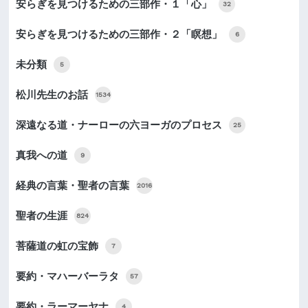
安らぎを見つけるための三部作・１「心」
32
安らぎを見つけるための三部作・２「瞑想」
6
未分類
5
松川先生のお話
1534
深遠なる道・ナーローの六ヨーガのプロセス
25
真我への道
9
経典の言葉・聖者の言葉
2016
聖者の生涯
824
菩薩道の虹の宝飾
7
要約・マハーバーラタ
57
要約・ラーマーヤナ
4