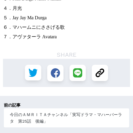
４．月光
５．Jay Jay Ma Durga
６．マハームニにささげる歌
７．アヴァターラ Avatara
SHARE
前の記事
今日のＡＭＲＩＴＡチャンネル「実写ドラマ・マハーバーラ
タ 第25話 後編」