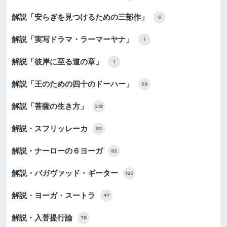
解説「安らぎを見つけるための三部作」
6
解説「実写ドラマ・ラーマーヤナ」
1
解説「彼岸に至る道の章」
1
解説「王のための四十のドーハー」
59
解説「菩薩の生き方」
218
解説・スフリッレーカ
32
解説・ナーローの６ヨーガ
92
解説・バガヴァッド・ギーター
125
解説・ヨーガ・スートラ
47
解説・入菩提行論
78