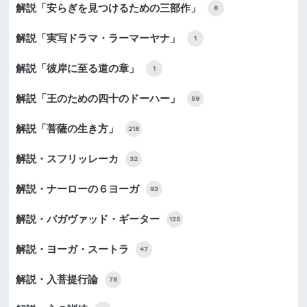
解説「安らぎを見つけるための三部作」
6
解説「実写ドラマ・ラーマーヤナ」
1
解説「彼岸に至る道の章」
1
解説「王のための四十のドーハー」
59
解説「菩薩の生き方」
218
解説・スフリッレーカ
32
解説・ナーローの６ヨーガ
92
解説・バガヴァッド・ギーター
125
解説・ヨーガ・スートラ
47
解説・入菩提行論
78