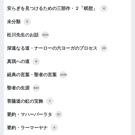
安らぎを見つけるための三部作・２「瞑想」
6
未分類
5
松川先生のお話
1534
深遠なる道・ナーローの六ヨーガのプロセス
25
真我への道
9
経典の言葉・聖者の言葉
2016
聖者の生涯
824
菩薩道の虹の宝飾
7
要約・マハーバーラタ
57
要約・ラーマーヤナ
4