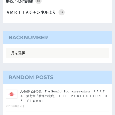
解説・心の訓練
89
ＡＭＲＩＴＡチャンネルより
13
BACKNUMBER
RANDOM POSTS
入菩提行論の歌 The Song of Bodhicaryavatara ＰＡＲＴ
４ 第七章「精進の完成」 ＴＨＥ ＰＥＲＦＥＣＴＩＯＮ Ｏ
Ｆ Ｖｉｇｏｕｒ
2019年8月2日