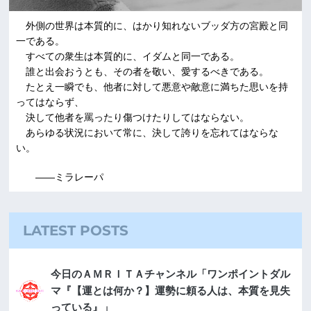
外側の世界は本質的に、はかり知れないブッダ方の宮殿と同
一である。
すべての衆生は本質的に、イダムと同一である。
誰と出会おうとも、その者を敬い、愛するべきである。
たとえ一瞬でも、他者に対して悪意や敵意に満ちた思いを持
ってはならず、
決して他者を罵ったり傷つけたりしてはならない。
あらゆる状況において常に、決して誇りを忘れてはならな
い。
――ミラレーパ
LATEST POSTS
今日のＡＭＲＩＴＡチャンネル「ワンポイントダル
マ『【運とは何か？】運勢に頼る人は、本質を見失
っている』」