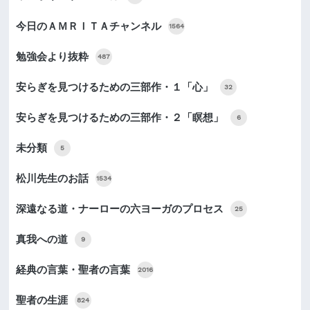
今日のＡＭＲＩＴＡチャンネル
1564
勉強会より抜粋
487
安らぎを見つけるための三部作・１「心」
32
安らぎを見つけるための三部作・２「瞑想」
6
未分類
5
松川先生のお話
1534
深遠なる道・ナーローの六ヨーガのプロセス
25
真我への道
9
経典の言葉・聖者の言葉
2016
聖者の生涯
824