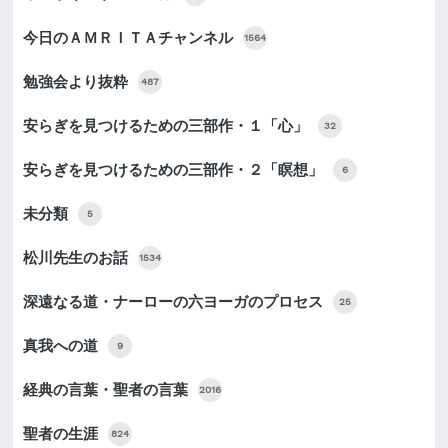
今日のＡＭＲＩＴＡチャンネル
1564
勉強会より抜粋
487
安らぎを見つけるための三部作・１「心」
32
安らぎを見つけるための三部作・２「瞑想」
6
未分類
5
松川先生のお話
1534
深遠なる道・ナーローの六ヨーガのプロセス
25
真我への道
9
経典の言葉・聖者の言葉
2016
聖者の生涯
824