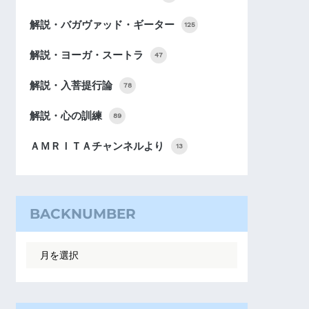
解説・バガヴァッド・ギーター
125
解説・ヨーガ・スートラ
47
解説・入菩提行論
78
解説・心の訓練
89
ＡＭＲＩＴＡチャンネルより
13
BACKNUMBER