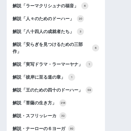
解説「ラーマクリシュナの福音」
6
解説「人々のためのドーハー」
20
解説「八十四人の成就者たち」
3
解説「安らぎを見つけるための三部
6
作」
解説「実写ドラマ・ラーマーヤナ」
1
解説「彼岸に至る道の章」
1
解説「王のための四十のドーハー」
59
解説「菩薩の生き方」
218
解説・スフリッレーカ
32
解説・ナーローの６ヨーガ
92