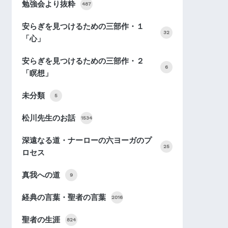
勉強会より抜粋
487
安らぎを見つけるための三部作・１
32
「心」
安らぎを見つけるための三部作・２
6
「瞑想」
未分類
5
松川先生のお話
1534
深遠なる道・ナーローの六ヨーガのプ
25
ロセス
真我への道
9
経典の言葉・聖者の言葉
2016
聖者の生涯
824