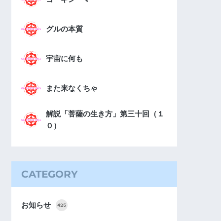
グルの本質
宇宙に何も
また来なくちゃ
解説「菩薩の生き方」第三十回（１
０）
CATEGORY
お知らせ
425