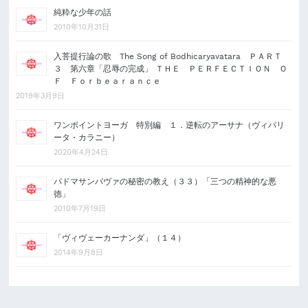
純粋な少年の話
2010年10月31日
入菩提行論の歌 The Song of Bodhicaryavatara ＰＡＲＴ
３ 第六章「忍辱の完成」 ＴＨＥ ＰＥＲＦＥＣＴＩＯＮ Ｏ
Ｆ Ｆｏｒｂｅａｒａｎｃｅ
2019年3月9日
ワンポイントヨーガ 特別編 １．逆転のアーサナ（ヴィパリ
ータ・カラニー）
2020年4月24日
パドマサンバヴァの秘密の教え（３３）「三つの精神的な悪
徳」
2010年7月19日
「ヴィヴェーカーナンダ」（１４）
2014年9月8日