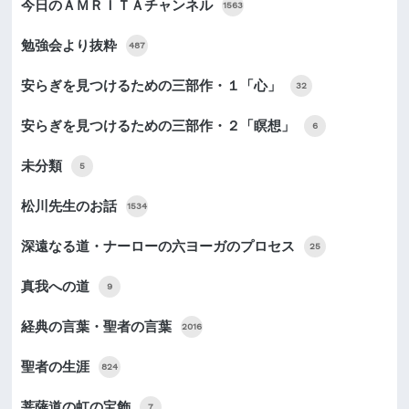
今日のＡＭＲＩＴＡチャンネル
1563
勉強会より抜粋
487
安らぎを見つけるための三部作・１「心」
32
安らぎを見つけるための三部作・２「瞑想」
6
未分類
5
松川先生のお話
1534
深遠なる道・ナーローの六ヨーガのプロセス
25
真我への道
9
経典の言葉・聖者の言葉
2016
聖者の生涯
824
菩薩道の虹の宝飾
7