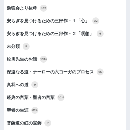
勉強会より抜粋
487
安らぎを見つけるための三部作・１「心」
32
安らぎを見つけるための三部作・２「瞑想」
6
未分類
5
松川先生のお話
1534
深遠なる道・ナーローの六ヨーガのプロセス
25
真我への道
9
経典の言葉・聖者の言葉
2016
聖者の生涯
824
菩薩道の虹の宝飾
7