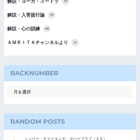
解説・ヨーガ・スートラ
47
解説・入菩提行論
78
解説・心の訓練
89
ＡＭＲＩＴＡチャンネルより
13
BACKNUMBER
RANDOM POSTS
シュリー・チャイタニヤ・マハープラブ（２５）