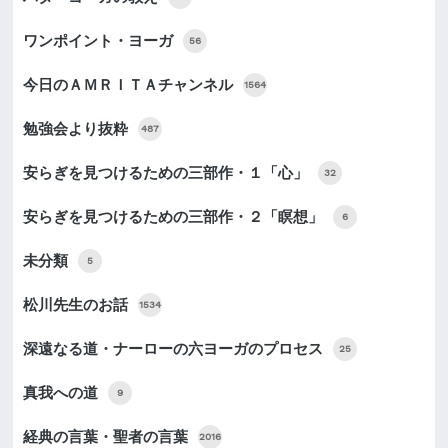
ワンポイント・ヨーガ
56
今日のＡＭＲＩＴＡチャンネル
1564
勉強会より抜粋
487
安らぎを見つけるための三部作・１「心」
32
安らぎを見つけるための三部作・２「瞑想」
6
未分類
5
松川先生のお話
1534
深遠なる道・ナーローの六ヨーガのプロセス
25
真我への道
9
経典の言葉・聖者の言葉
2016