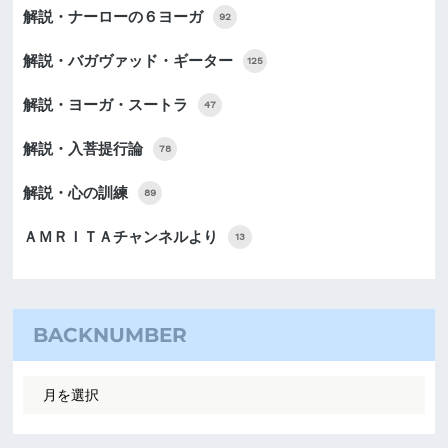
解説・ナーローの６ヨーガ
92
解説・バガヴァッド・ギーター
125
解説・ヨーガ・スートラ
47
解説・入菩提行論
78
解説・心の訓練
89
ＡＭＲＩＴＡチャンネルより
13
BACKNUMBER