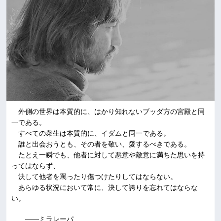
外側の世界は本質的に、はかり知れないブッダ方の宮殿と同
一である。
すべての衆生は本質的に、イダムと同一である。
誰と出会おうとも、その者を敬い、愛するべきである。
たとえ一瞬でも、他者に対して悪意や敵意に満ちた思いを持
ってはならず、
決して他者を罵ったり傷つけたりしてはならない。
あらゆる状況において常に、決して誇りを忘れてはならな
い。
――ミラレーパ