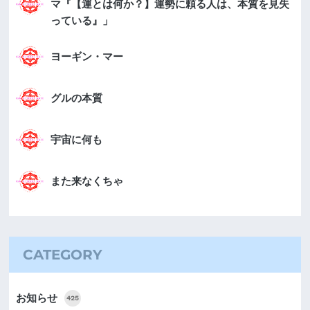
マ『【運とは何か？】運勢に頼る人は、本質を見失
っている』」
ヨーギン・マー
グルの本質
宇宙に何も
また来なくちゃ
CATEGORY
お知らせ
425