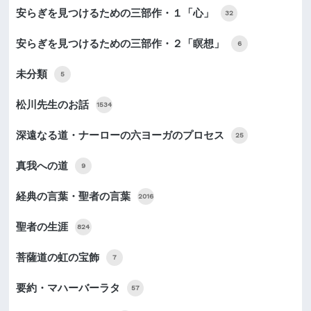
安らぎを見つけるための三部作・１「心」
32
安らぎを見つけるための三部作・２「瞑想」
6
未分類
5
松川先生のお話
1534
深遠なる道・ナーローの六ヨーガのプロセス
25
真我への道
9
経典の言葉・聖者の言葉
2016
聖者の生涯
824
菩薩道の虹の宝飾
7
要約・マハーバーラタ
57