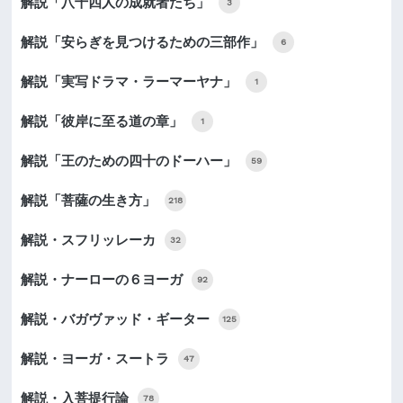
解説「八十四人の成就者たち」
3
解説「安らぎを見つけるための三部作」
6
解説「実写ドラマ・ラーマーヤナ」
1
解説「彼岸に至る道の章」
1
解説「王のための四十のドーハー」
59
解説「菩薩の生き方」
218
解説・スフリッレーカ
32
解説・ナーローの６ヨーガ
92
解説・バガヴァッド・ギーター
125
解説・ヨーガ・スートラ
47
解説・入菩提行論
78