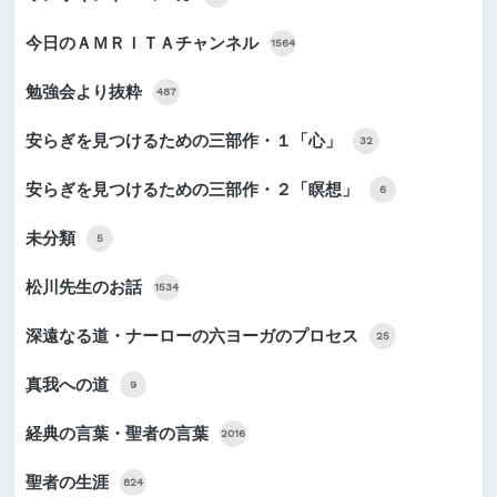
今日のＡＭＲＩＴＡチャンネル
1564
勉強会より抜粋
487
安らぎを見つけるための三部作・１「心」
32
安らぎを見つけるための三部作・２「瞑想」
6
未分類
5
松川先生のお話
1534
深遠なる道・ナーローの六ヨーガのプロセス
25
真我への道
9
経典の言葉・聖者の言葉
2016
聖者の生涯
824