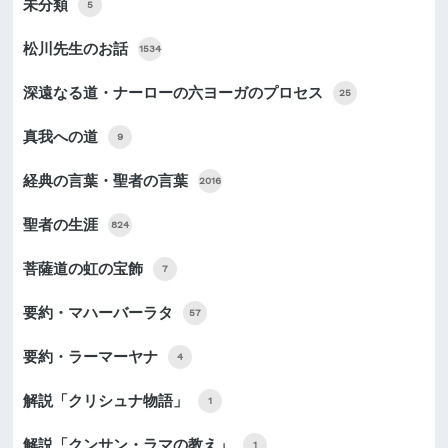
未分類
5
松川先生のお話
1534
深遠なる道・ナーローの六ヨーガのプロセス
25
真我への道
9
経典の言葉・聖者の言葉
2016
聖者の生涯
824
菩薩道の虹の宝飾
7
要約・マハーバーラタ
57
要約・ラーマーヤナ
4
解説「クリシュナ物語」
1
解説「クンサン・ラマの教え」
1