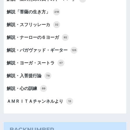
解説「菩薩の生き方」
218
解説・スフリッレーカ
32
解説・ナーローの６ヨーガ
92
解説・バガヴァッド・ギーター
125
解説・ヨーガ・スートラ
47
解説・入菩提行論
78
解説・心の訓練
89
ＡＭＲＩＴＡチャンネルより
13
BACKNUMBER