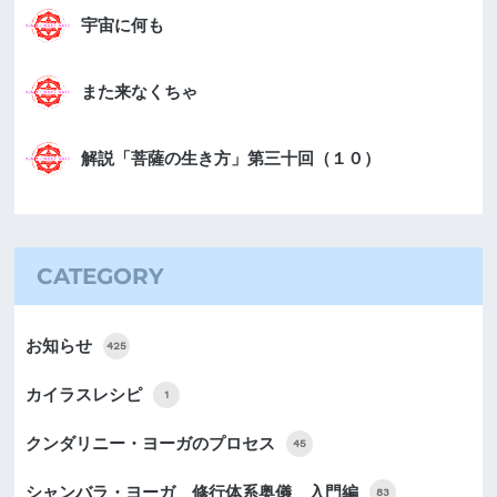
宇宙に何も
また来なくちゃ
解説「菩薩の生き方」第三十回（１０）
CATEGORY
お知らせ
425
カイラスレシピ
1
クンダリニー・ヨーガのプロセス
45
シャンバラ・ヨーガ 修行体系奥儀 入門編
83