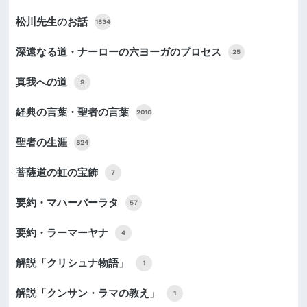
松川先生のお話
1534
深遠なる道・ナーローの六ヨーガのプロセス
25
真我への道
9
経典の言葉・聖者の言葉
2016
聖者の生涯
824
菩薩道の虹の宝飾
7
要約・マハーバーラタ
57
要約・ラーマーヤナ
4
解説「クリシュナ物語」
1
解説「クンサン・ラマの教え」
1