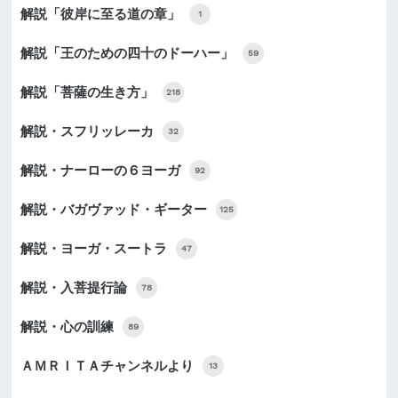
解説「彼岸に至る道の章」
1
解説「王のための四十のドーハー」
59
解説「菩薩の生き方」
218
解説・スフリッレーカ
32
解説・ナーローの６ヨーガ
92
解説・バガヴァッド・ギーター
125
解説・ヨーガ・スートラ
47
解説・入菩提行論
78
解説・心の訓練
89
ＡＭＲＩＴＡチャンネルより
13