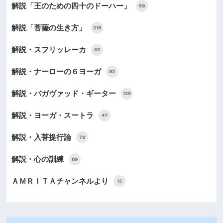
解説「王のための四十のドーハー」
59
解説「菩薩の生き方」
218
解説・スフリッレーカ
32
解説・ナーローの６ヨーガ
92
解説・バガヴァッド・ギーター
125
解説・ヨーガ・スートラ
47
解説・入菩提行論
78
解説・心の訓練
89
ＡＭＲＩＴＡチャンネルより
13