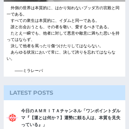
外側の世界は本質的に、はかり知れないブッダ方の宮殿と同
一である。
すべての衆生は本質的に、イダムと同一である。
誰と出会おうとも、その者を敬い、愛するべきである。
たとえ一瞬でも、他者に対して悪意や敵意に満ちた思いを持
ってはならず、
決して他者を罵ったり傷つけたりしてはならない。
あらゆる状況において常に、決して誇りを忘れてはならな
い。
――ミラレーパ
LATEST POSTS
今日のＡＭＲＩＴＡチャンネル「ワンポイントダル
マ『【運とは何か？】運勢に頼る人は、本質を見失
っている』」