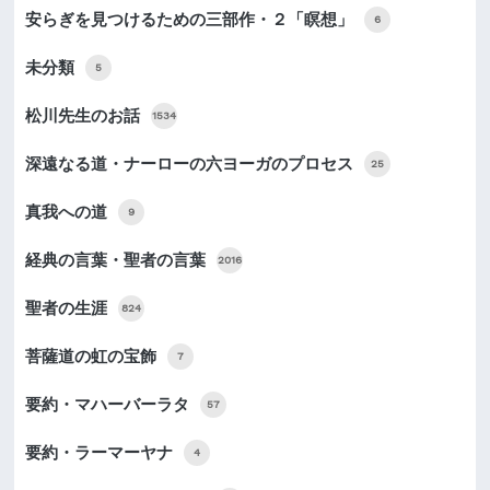
安らぎを見つけるための三部作・２「瞑想」
6
未分類
5
松川先生のお話
1534
深遠なる道・ナーローの六ヨーガのプロセス
25
真我への道
9
経典の言葉・聖者の言葉
2016
聖者の生涯
824
菩薩道の虹の宝飾
7
要約・マハーバーラタ
57
要約・ラーマーヤナ
4