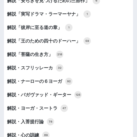
解説「安らぎを見つけるための三部作」
6
解説「実写ドラマ・ラーマーヤナ」
1
解説「彼岸に至る道の章」
1
解説「王のための四十のドーハー」
59
解説「菩薩の生き方」
218
解説・スフリッレーカ
32
解説・ナーローの６ヨーガ
92
解説・バガヴァッド・ギーター
125
解説・ヨーガ・スートラ
47
解説・入菩提行論
78
解説・心の訓練
89