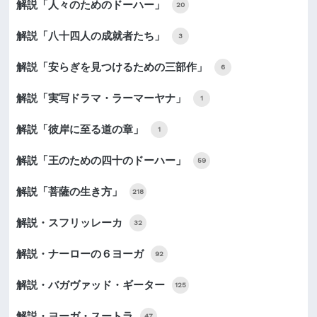
解説「人々のためのドーハー」
20
解説「八十四人の成就者たち」
3
解説「安らぎを見つけるための三部作」
6
解説「実写ドラマ・ラーマーヤナ」
1
解説「彼岸に至る道の章」
1
解説「王のための四十のドーハー」
59
解説「菩薩の生き方」
218
解説・スフリッレーカ
32
解説・ナーローの６ヨーガ
92
解説・バガヴァッド・ギーター
125
解説・ヨーガ・スートラ
47