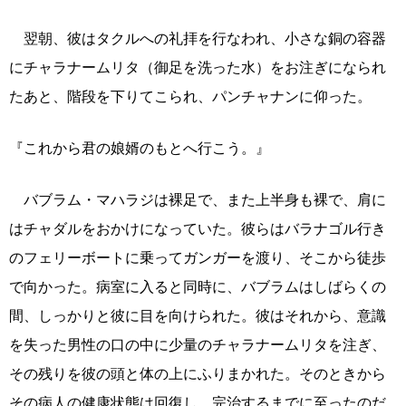
翌朝、彼はタクルへの礼拝を行なわれ、小さな銅の容器
にチャラナームリタ（御足を洗った水）をお注ぎになられ
たあと、階段を下りてこられ、パンチャナンに仰った。
『これから君の娘婿のもとへ行こう。』
バブラム・マハラジは裸足で、また上半身も裸で、肩に
はチャダルをおかけになっていた。彼らはバラナゴル行き
のフェリーボートに乗ってガンガーを渡り、そこから徒歩
で向かった。病室に入ると同時に、バブラムはしばらくの
間、しっかりと彼に目を向けられた。彼はそれから、意識
を失った男性の口の中に少量のチャラナームリタを注ぎ、
その残りを彼の頭と体の上にふりまかれた。そのときから
その病人の健康状態は回復し、完治するまでに至ったのだ