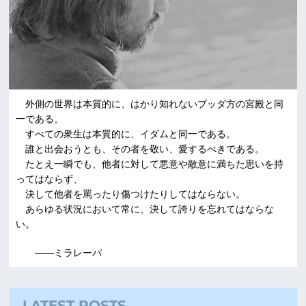
外側の世界は本質的に、はかり知れないブッダ方の宮殿と同
一である。
すべての衆生は本質的に、イダムと同一である。
誰と出会おうとも、その者を敬い、愛するべきである。
たとえ一瞬でも、他者に対して悪意や敵意に満ちた思いを持
ってはならず、
決して他者を罵ったり傷つけたりしてはならない。
あらゆる状況において常に、決して誇りを忘れてはならな
い。
――ミラレーパ
LATEST POSTS