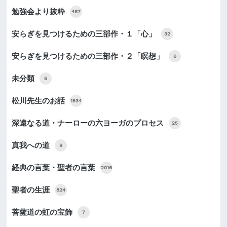
勉強会より抜粋
487
安らぎを見つけるための三部作・１「心」
32
安らぎを見つけるための三部作・２「瞑想」
6
未分類
5
松川先生のお話
1534
深遠なる道・ナーローの六ヨーガのプロセス
25
真我への道
9
経典の言葉・聖者の言葉
2016
聖者の生涯
824
菩薩道の虹の宝飾
7