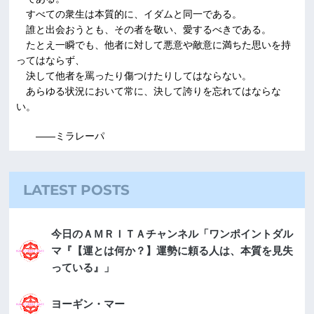
すべての衆生は本質的に、イダムと同一である。
誰と出会おうとも、その者を敬い、愛するべきである。
たとえ一瞬でも、他者に対して悪意や敵意に満ちた思いを持
ってはならず、
決して他者を罵ったり傷つけたりしてはならない。
あらゆる状況において常に、決して誇りを忘れてはならな
い。
――ミラレーパ
LATEST POSTS
今日のＡＭＲＩＴＡチャンネル「ワンポイントダル
マ『【運とは何か？】運勢に頼る人は、本質を見失
っている』」
ヨーギン・マー