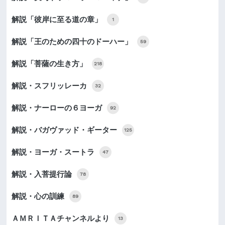
解説「彼岸に至る道の章」
1
解説「王のための四十のドーハー」
59
解説「菩薩の生き方」
218
解説・スフリッレーカ
32
解説・ナーローの６ヨーガ
92
解説・バガヴァッド・ギーター
125
解説・ヨーガ・スートラ
47
解説・入菩提行論
78
解説・心の訓練
89
ＡＭＲＩＴＡチャンネルより
13