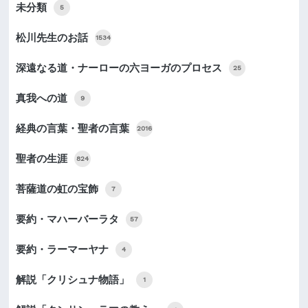
未分類
5
松川先生のお話
1534
深遠なる道・ナーローの六ヨーガのプロセス
25
真我への道
9
経典の言葉・聖者の言葉
2016
聖者の生涯
824
菩薩道の虹の宝飾
7
要約・マハーバーラタ
57
要約・ラーマーヤナ
4
解説「クリシュナ物語」
1