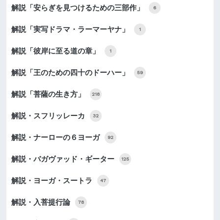
解説「安らぎを見つけるための三部作」
6
解説「実写ドラマ・ラーマーヤナ」
1
解説「彼岸に至る道の章」
1
解説「王のための四十のドーハー」
59
解説「菩薩の生き方」
218
解説・スフリッレーカ
32
解説・ナーローの６ヨーガ
92
解説・バガヴァッド・ギーター
125
解説・ヨーガ・スートラ
47
解説・入菩提行論
78