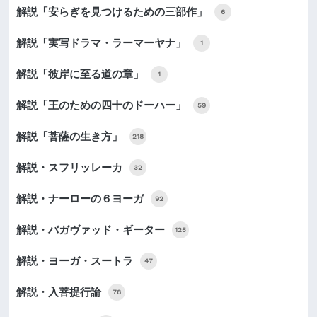
解説「安らぎを見つけるための三部作」
6
解説「実写ドラマ・ラーマーヤナ」
1
解説「彼岸に至る道の章」
1
解説「王のための四十のドーハー」
59
解説「菩薩の生き方」
218
解説・スフリッレーカ
32
解説・ナーローの６ヨーガ
92
解説・バガヴァッド・ギーター
125
解説・ヨーガ・スートラ
47
解説・入菩提行論
78