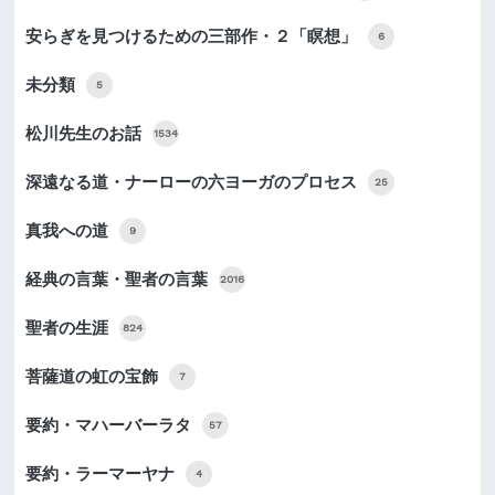
安らぎを見つけるための三部作・２「瞑想」
6
未分類
5
松川先生のお話
1534
深遠なる道・ナーローの六ヨーガのプロセス
25
真我への道
9
経典の言葉・聖者の言葉
2016
聖者の生涯
824
菩薩道の虹の宝飾
7
要約・マハーバーラタ
57
要約・ラーマーヤナ
4