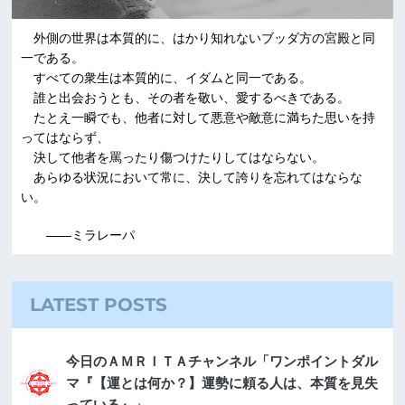
外側の世界は本質的に、はかり知れないブッダ方の宮殿と同
一である。
すべての衆生は本質的に、イダムと同一である。
誰と出会おうとも、その者を敬い、愛するべきである。
たとえ一瞬でも、他者に対して悪意や敵意に満ちた思いを持
ってはならず、
決して他者を罵ったり傷つけたりしてはならない。
あらゆる状況において常に、決して誇りを忘れてはならな
い。
――ミラレーパ
LATEST POSTS
今日のＡＭＲＩＴＡチャンネル「ワンポイントダル
マ『【運とは何か？】運勢に頼る人は、本質を見失
っている』」