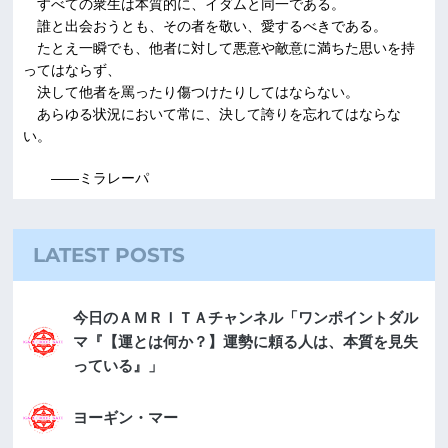
すべての衆生は本質的に、イダムと同一である。
誰と出会おうとも、その者を敬い、愛するべきである。
たとえ一瞬でも、他者に対して悪意や敵意に満ちた思いを持
ってはならず、
決して他者を罵ったり傷つけたりしてはならない。
あらゆる状況において常に、決して誇りを忘れてはならな
い。
――ミラレーパ
LATEST POSTS
今日のＡＭＲＩＴＡチャンネル「ワンポイントダル
マ『【運とは何か？】運勢に頼る人は、本質を見失
っている』」
ヨーギン・マー