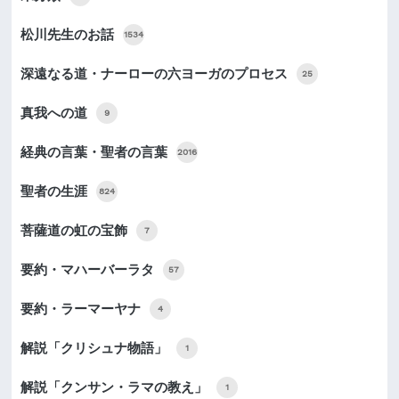
松川先生のお話
1534
深遠なる道・ナーローの六ヨーガのプロセス
25
真我への道
9
経典の言葉・聖者の言葉
2016
聖者の生涯
824
菩薩道の虹の宝飾
7
要約・マハーバーラタ
57
要約・ラーマーヤナ
4
解説「クリシュナ物語」
1
解説「クンサン・ラマの教え」
1