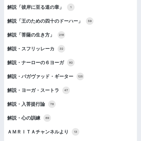
解説「彼岸に至る道の章」
1
解説「王のための四十のドーハー」
59
解説「菩薩の生き方」
218
解説・スフリッレーカ
32
解説・ナーローの６ヨーガ
92
解説・バガヴァッド・ギーター
125
解説・ヨーガ・スートラ
47
解説・入菩提行論
78
解説・心の訓練
89
ＡＭＲＩＴＡチャンネルより
13