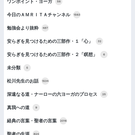
ワンポイント・ヨーガ
56
今日のＡＭＲＩＴＡチャンネル
1563
勉強会より抜粋
487
安らぎを見つけるための三部作・１「心」
32
安らぎを見つけるための三部作・２「瞑想」
6
未分類
5
松川先生のお話
1534
深遠なる道・ナーローの六ヨーガのプロセス
25
真我への道
9
経典の言葉・聖者の言葉
2016
聖者の生涯
824