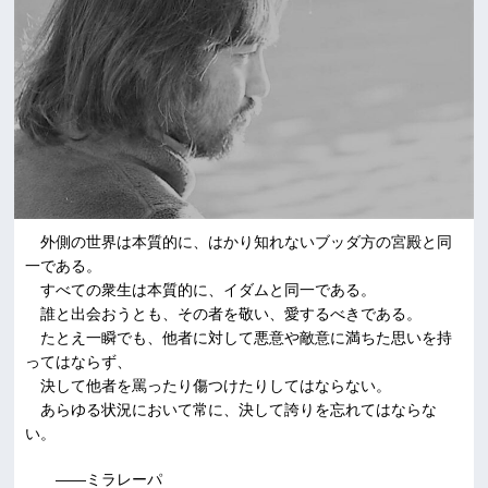
外側の世界は本質的に、はかり知れないブッダ方の宮殿と同
一である。
すべての衆生は本質的に、イダムと同一である。
誰と出会おうとも、その者を敬い、愛するべきである。
たとえ一瞬でも、他者に対して悪意や敵意に満ちた思いを持
ってはならず、
決して他者を罵ったり傷つけたりしてはならない。
あらゆる状況において常に、決して誇りを忘れてはならな
い。
――ミラレーパ