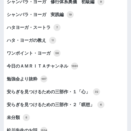
シャンバラ・ヨーガ 修行体系奥儀 初級編
9
シャンバラ・ヨーガ 実践編
19
ハタヨーガ・スートラ
7
ハタ・ヨーガの教え
11
ワンポイント・ヨーガ
56
今日のＡＭＲＩＴＡチャンネル
1564
勉強会より抜粋
487
安らぎを見つけるための三部作・１「心」
32
安らぎを見つけるための三部作・２「瞑想」
6
未分類
5
松川先生のお話
1534