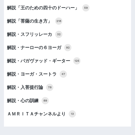
解説「王のための四十のドーハー」
59
解説「菩薩の生き方」
218
解説・スフリッレーカ
32
解説・ナーローの６ヨーガ
92
解説・バガヴァッド・ギーター
125
解説・ヨーガ・スートラ
47
解説・入菩提行論
78
解説・心の訓練
89
ＡＭＲＩＴＡチャンネルより
13