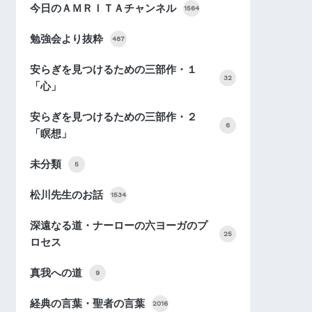
今日のＡＭＲＩＴＡチャンネル
1564
勉強会より抜粋
487
安らぎを見つけるための三部作・１
32
「心」
安らぎを見つけるための三部作・２
6
「瞑想」
未分類
5
松川先生のお話
1534
深遠なる道・ナーローの六ヨーガのプ
25
ロセス
真我への道
9
経典の言葉・聖者の言葉
2016