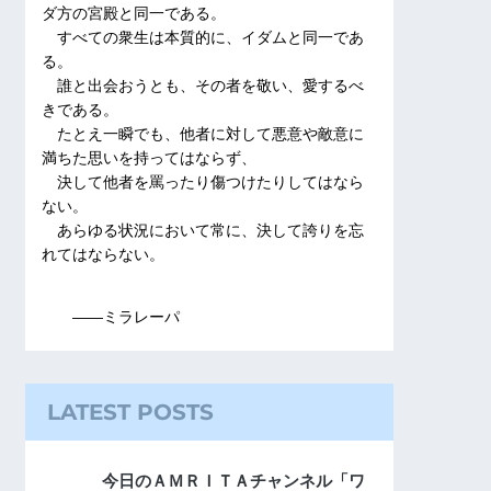
ダ方の宮殿と同一である。
すべての衆生は本質的に、イダムと同一であ
る。
誰と出会おうとも、その者を敬い、愛するべ
きである。
たとえ一瞬でも、他者に対して悪意や敵意に
満ちた思いを持ってはならず、
決して他者を罵ったり傷つけたりしてはなら
ない。
あらゆる状況において常に、決して誇りを忘
れてはならない。
――ミラレーパ
LATEST POSTS
今日のＡＭＲＩＴＡチャンネル「ワ