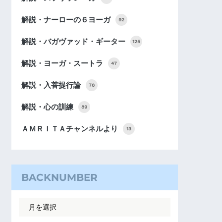
解説・ナーローの６ヨーガ
92
解説・バガヴァッド・ギーター
125
解説・ヨーガ・スートラ
47
解説・入菩提行論
78
解説・心の訓練
89
ＡＭＲＩＴＡチャンネルより
13
BACKNUMBER