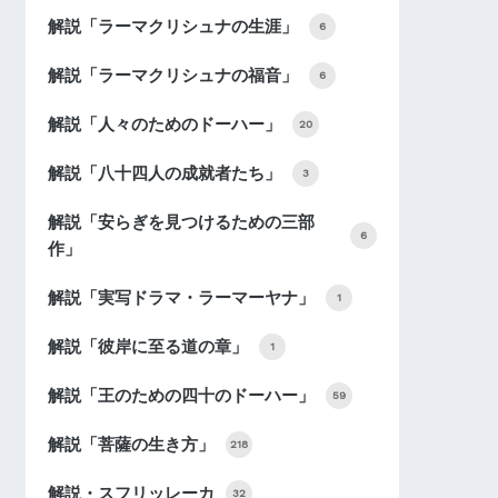
解説「ラーマクリシュナの生涯」
6
解説「ラーマクリシュナの福音」
6
解説「人々のためのドーハー」
20
解説「八十四人の成就者たち」
3
解説「安らぎを見つけるための三部
6
作」
解説「実写ドラマ・ラーマーヤナ」
1
解説「彼岸に至る道の章」
1
解説「王のための四十のドーハー」
59
解説「菩薩の生き方」
218
解説・スフリッレーカ
32