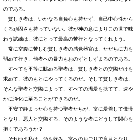
のである。
貧しき者は、いかなる自負心も持たず、自己中心性から
くる頑固さも持っていない。彼が神の意によりこの世で味
わう試練は、彼にとって最高の苦行となってくれよう。
常に空腹に苦しむ貧しき者の感覚器官は、ただちに力を
弱めて行き、他者への暴力もおのずとしずまるのである。
すべてを平等に眺める聖者は、貧しき者との交際だけを
求めて、彼のもとにやってくるのだ。そして貧しき者は、
そんな聖者と交際によって、すべての渇愛を捨てて、速や
かに浄化に至ることができるのだ。
平安で静まった心を持つ聖者たちが、富に愛着して傲慢
となり、悪人と交際する、そのような者にどうして関心を
抱くであろうか？
それゆえ私は、酒を飲み、富へのおごりで盲目となり、