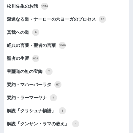
松川先生のお話
1534
深遠なる道・ナーローの六ヨーガのプロセス
25
真我への道
9
経典の言葉・聖者の言葉
2016
聖者の生涯
824
菩薩道の虹の宝飾
7
要約・マハーバーラタ
57
要約・ラーマーヤナ
4
解説「クリシュナ物語」
1
解説「クンサン・ラマの教え」
1