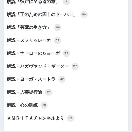
解説「彼岸に至る道の章」
1
解説「王のための四十のドーハー」
59
解説「菩薩の生き方」
218
解説・スフリッレーカ
32
解説・ナーローの６ヨーガ
92
解説・バガヴァッド・ギーター
125
解説・ヨーガ・スートラ
47
解説・入菩提行論
78
解説・心の訓練
89
ＡＭＲＩＴＡチャンネルより
13