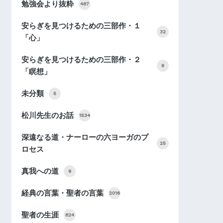
勉強会より抜粋
487
安らぎを見つけるための三部作・１
32
「心」
安らぎを見つけるための三部作・２
6
「瞑想」
未分類
5
松川先生のお話
1534
深遠なる道・ナーローの六ヨーガのプ
25
ロセス
真我への道
9
経典の言葉・聖者の言葉
2016
聖者の生涯
824