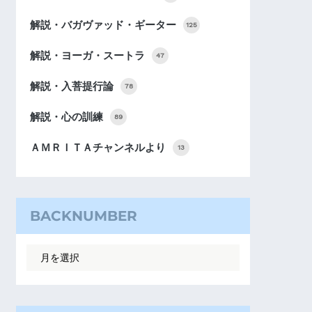
解説・バガヴァッド・ギーター
125
解説・ヨーガ・スートラ
47
解説・入菩提行論
78
解説・心の訓練
89
ＡＭＲＩＴＡチャンネルより
13
BACKNUMBER