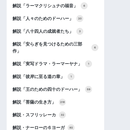
解説「ラーマクリシュナの福音」
6
解説「人々のためのドーハー」
20
解説「八十四人の成就者たち」
3
解説「安らぎを見つけるための三部
6
作」
解説「実写ドラマ・ラーマーヤナ」
1
解説「彼岸に至る道の章」
1
解説「王のための四十のドーハー」
59
解説「菩薩の生き方」
218
解説・スフリッレーカ
32
解説・ナーローの６ヨーガ
92