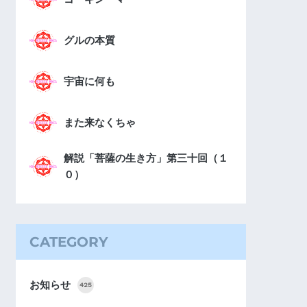
グルの本質
宇宙に何も
また来なくちゃ
解説「菩薩の生き方」第三十回（１
０）
CATEGORY
お知らせ
425