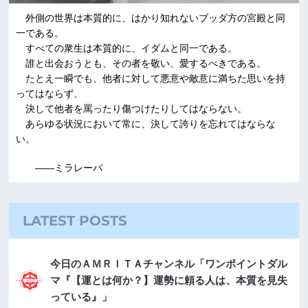
外側の世界は本質的に、はかり知れないブッダ方の宮殿と同
一である。
すべての衆生は本質的に、イダムと同一である。
誰と出会おうとも、その者を敬い、愛するべきである。
たとえ一瞬でも、他者に対して悪意や敵意に満ちた思いを持
ってはならず、
決して他者を罵ったり傷つけたりしてはならない。
あらゆる状況において常に、決して誇りを忘れてはならな
い。
――ミラレーパ
LATEST POSTS
今日のＡＭＲＩＴＡチャンネル「ワンポイントダル
マ『【運とは何か？】運勢に頼る人は、本質を見失
っている』」