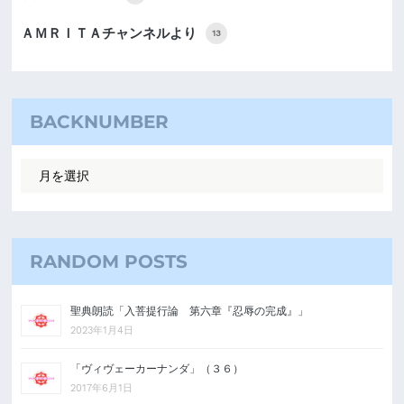
ＡＭＲＩＴＡチャンネルより
13
BACKNUMBER
RANDOM POSTS
聖典朗読「入菩提行論 第六章『忍辱の完成』」
2023年1月4日
「ヴィヴェーカーナンダ」（３６）
2017年6月1日