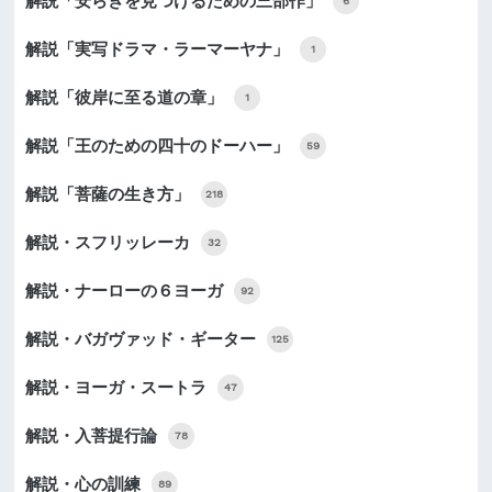
解説「安らぎを見つけるための三部作」
6
解説「実写ドラマ・ラーマーヤナ」
1
解説「彼岸に至る道の章」
1
解説「王のための四十のドーハー」
59
解説「菩薩の生き方」
218
解説・スフリッレーカ
32
解説・ナーローの６ヨーガ
92
解説・バガヴァッド・ギーター
125
解説・ヨーガ・スートラ
47
解説・入菩提行論
78
解説・心の訓練
89