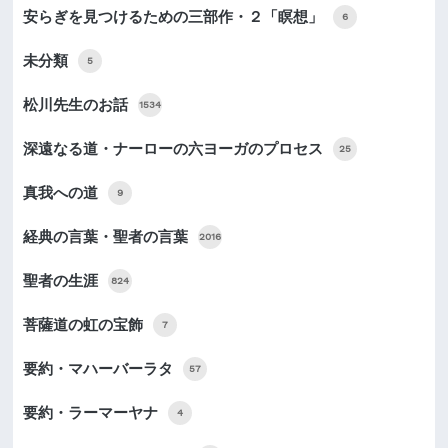
安らぎを見つけるための三部作・２「瞑想」
6
未分類
5
松川先生のお話
1534
深遠なる道・ナーローの六ヨーガのプロセス
25
真我への道
9
経典の言葉・聖者の言葉
2016
聖者の生涯
824
菩薩道の虹の宝飾
7
要約・マハーバーラタ
57
要約・ラーマーヤナ
4