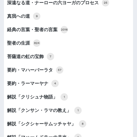
深遠なる道・ナーローの六ヨーガのプロセス
25
真我への道
9
経典の言葉・聖者の言葉
2016
聖者の生涯
824
菩薩道の虹の宝飾
7
要約・マハーバーラタ
57
要約・ラーマーヤナ
4
解説「クリシュナ物語」
1
解説「クンサン・ラマの教え」
1
解説「シクシャーサムッチャヤ」
8