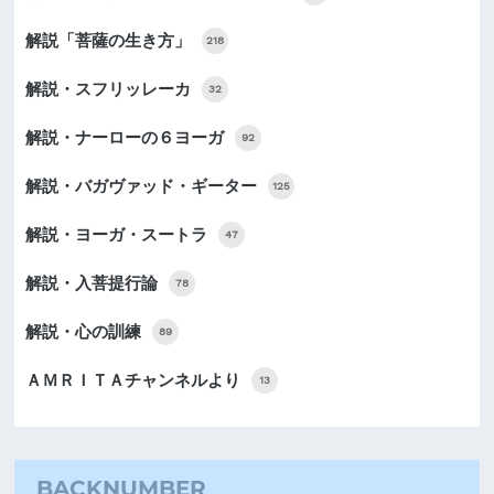
解説「菩薩の生き方」
218
解説・スフリッレーカ
32
解説・ナーローの６ヨーガ
92
解説・バガヴァッド・ギーター
125
解説・ヨーガ・スートラ
47
解説・入菩提行論
78
解説・心の訓練
89
ＡＭＲＩＴＡチャンネルより
13
BACKNUMBER