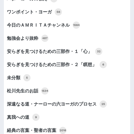
ワンポイント・ヨーガ
56
今日のＡＭＲＩＴＡチャンネル
1564
勉強会より抜粋
487
安らぎを見つけるための三部作・１「心」
32
安らぎを見つけるための三部作・２「瞑想」
6
未分類
5
松川先生のお話
1534
深遠なる道・ナーローの六ヨーガのプロセス
25
真我への道
9
経典の言葉・聖者の言葉
2016