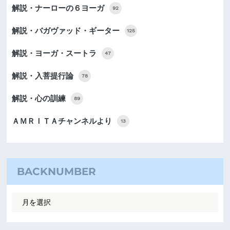
解説・ナーローの６ヨーガ
92
解説・バガヴァッド・ギーター
125
解説・ヨーガ・スートラ
47
解説・入菩提行論
78
解説・心の訓練
89
ＡＭＲＩＴＡチャンネルより
13
BACKNUMBER