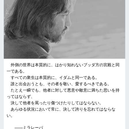
外側の世界は本質的に、はかり知れないブッダ方の宮殿と同
一である。
すべての衆生は本質的に、イダムと同一である。
誰と出会おうとも、その者を敬い、愛するべきである。
たとえ一瞬でも、他者に対して悪意や敵意に満ちた思いを持
ってはならず、
決して他者を罵ったり傷つけたりしてはならない。
あらゆる状況において常に、決して誇りを忘れてはならな
い。
――ミラレーパ