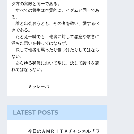
ダ方の宮殿と同一である。
すべての衆生は本質的に、イダムと同一であ
る。
誰と出会おうとも、その者を敬い、愛するべ
きである。
たとえ一瞬でも、他者に対して悪意や敵意に
満ちた思いを持ってはならず、
決して他者を罵ったり傷つけたりしてはなら
ない。
あらゆる状況において常に、決して誇りを忘
れてはならない。
――ミラレーパ
LATEST POSTS
今日のＡＭＲＩＴＡチャンネル「ワ