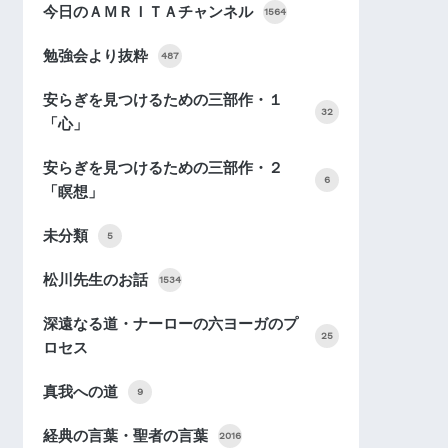
今日のＡＭＲＩＴＡチャンネル
1564
勉強会より抜粋
487
安らぎを見つけるための三部作・１
32
「心」
安らぎを見つけるための三部作・２
6
「瞑想」
未分類
5
松川先生のお話
1534
深遠なる道・ナーローの六ヨーガのプ
25
ロセス
真我への道
9
経典の言葉・聖者の言葉
2016