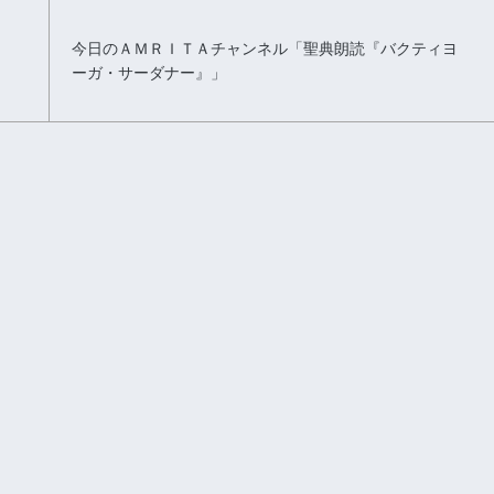
今日のＡＭＲＩＴＡチャンネル「聖典朗読『バクティヨ
ーガ・サーダナー』」