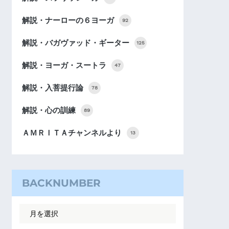
解説・ナーローの６ヨーガ
92
解説・バガヴァッド・ギーター
125
解説・ヨーガ・スートラ
47
解説・入菩提行論
78
解説・心の訓練
89
ＡＭＲＩＴＡチャンネルより
13
BACKNUMBER