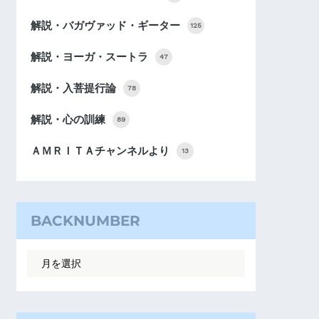
解説・バガヴァッド・ギーター
125
解説・ヨーガ・スートラ
47
解説・入菩提行論
78
解説・心の訓練
89
ＡＭＲＩＴＡチャンネルより
13
BACKNUMBER