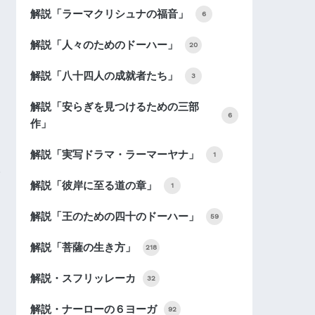
解説「ラーマクリシュナの福音」
6
解説「人々のためのドーハー」
20
解説「八十四人の成就者たち」
3
解説「安らぎを見つけるための三部
6
作」
解説「実写ドラマ・ラーマーヤナ」
1
解説「彼岸に至る道の章」
1
解説「王のための四十のドーハー」
59
解説「菩薩の生き方」
218
解説・スフリッレーカ
32
解説・ナーローの６ヨーガ
92