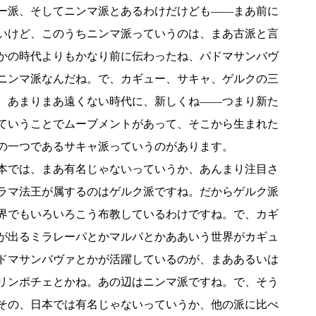
ー派、そしてニンマ派とあるわけだけども――まあ前に
いけど、このうちニンマ派っていうのは、まあ古派と言
かの時代よりもかなり前に伝わったね、パドマサンバヴ
ニンマ派なんだね。で、カギュー、サキャ、ゲルクの三
、あまりまあ遠くない時代に、新しくね――つまり新た
ていうことでムーブメントがあって、そこから生まれた
の一つであるサキャ派っていうのがあります。
本では、まあ有名じゃないっていうか、あんまり注目さ
ラマ法王が属するのはゲルク派ですね。だからゲルク派
界でもいろいろこう布教しているわけですね。で、カギ
が出るミラレーパとかマルパとかああいう世界がカギュ
ドマサンバヴァとかが活躍しているのが、まああるいは
リンポチェとかね。あの辺はニンマ派ですね。で、そう
その、日本では有名じゃないっていうか、他の派に比べ