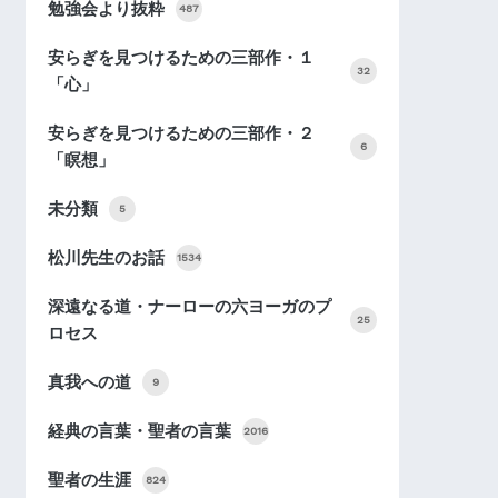
勉強会より抜粋
487
安らぎを見つけるための三部作・１
32
「心」
安らぎを見つけるための三部作・２
6
「瞑想」
未分類
5
松川先生のお話
1534
深遠なる道・ナーローの六ヨーガのプ
25
ロセス
真我への道
9
経典の言葉・聖者の言葉
2016
聖者の生涯
824