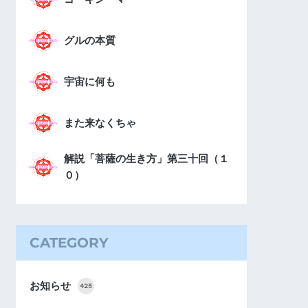
グルの本質
宇宙に何も
また来なくちゃ
解説「菩薩の生き方」第三十回（１
０）
CATEGORY
お知らせ
425