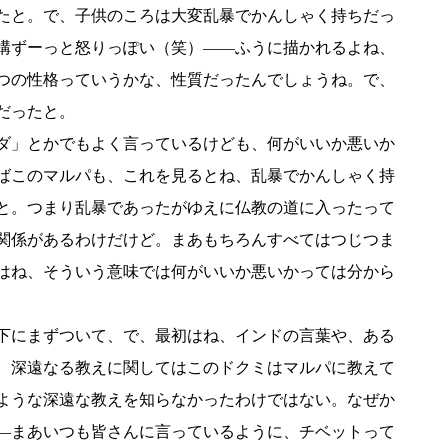
たと。で、子供のころは大変乱暴でかんしゃく持ちだっ
構ずーっと怒りっぽい（笑）――ふうに描かれるよね、
つの性格っていうかな、性質だったんでしょうね。で、
だったと。
ダ」とかでもよく言っているけども、何がいいか悪いか
ばこのマルパも、これを見るとね、乱暴でかんしゃく持
と。つまり乱暴であったがゆえに仏教の道に入ったって
関係があるわけだけど。まあもちろんすべてはつじつま
はね、そういう意味では何がいいか悪いかっては分から
下にまずついて、で、最初はね、インドの言葉や、ある
、深遠なる教えに関してはこのドクミはマルパに教えて
ような深遠な教えを知らなかったわけではない。なぜか
―まあいつも皆さんに言っているように、チベットって