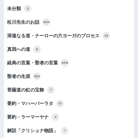
未分類
5
松川先生のお話
1534
深遠なる道・ナーローの六ヨーガのプロセス
25
真我への道
9
経典の言葉・聖者の言葉
2016
聖者の生涯
824
菩薩道の虹の宝飾
7
要約・マハーバーラタ
57
要約・ラーマーヤナ
4
解説「クリシュナ物語」
1