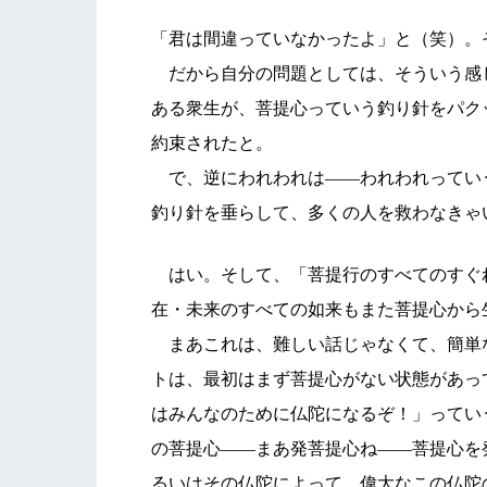
「君は間違っていなかったよ」と（笑）。
だから自分の問題としては、そういう感
ある衆生が、菩提心っていう釣り針をパク
約束されたと。
で、逆にわれわれは――われわれってい
釣り針を垂らして、多くの人を救わなきゃ
はい。そして、「菩提行のすべてのすぐ
在・未来のすべての如来もまた菩提心から
まあこれは、難しい話じゃなくて、簡単
トは、最初はまず菩提心がない状態があっ
はみんなのために仏陀になるぞ！」ってい
の菩提心――まあ発菩提心ね――菩提心を
るいはその仏陀によって、偉大なこの仏陀