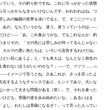
っていう、その釣り針ですね。これに引っかかった状態
ら引っかからなきゃいけないんです、われわれはね。つ
苦しみの輪廻の世界を泳いでると。で、そこにツーッと
、あの、なんていうかな、迷う。迷うっていうのは――
だけど――「あ、これ食おうかな。でもこれなんか、釣
つまりその、「その先には苦しみが待ってるんじゃない
、カルマの悪い魚たちは、いろいろ忠告するわけだね。
ひどい目にあうよ」と。でも本人は、なんとなく前生の
も食わないほうがいいのかな？」――で、ツツツ……っ
――イメージで言うとね。さあこれが、さっき言ったよ
左右するようなチャンスであり、ヒントであり、大いな
ないかって大きな問題がある（笑）。で、それを食った
いけども、菩薩の道を歩み始めたいな。」あるいはま
「よし、わたしは菩薩になるぞ！」って言った人ってい