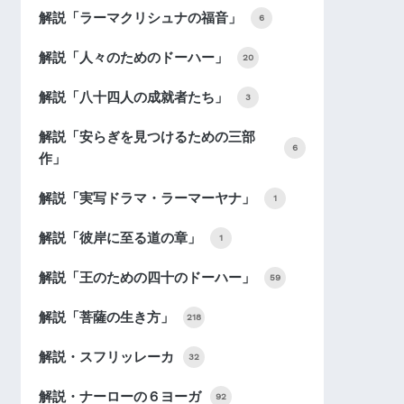
解説「ラーマクリシュナの福音」
6
解説「人々のためのドーハー」
20
解説「八十四人の成就者たち」
3
解説「安らぎを見つけるための三部
6
作」
解説「実写ドラマ・ラーマーヤナ」
1
解説「彼岸に至る道の章」
1
解説「王のための四十のドーハー」
59
解説「菩薩の生き方」
218
解説・スフリッレーカ
32
解説・ナーローの６ヨーガ
92