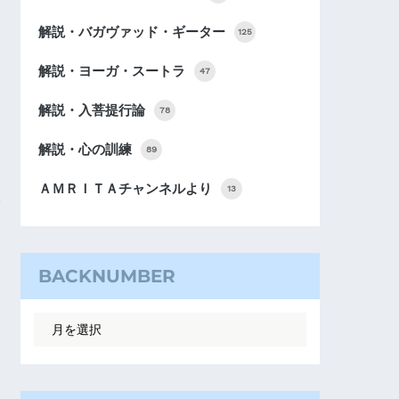
解説・バガヴァッド・ギーター
125
解説・ヨーガ・スートラ
47
解説・入菩提行論
78
解説・心の訓練
89
ＡＭＲＩＴＡチャンネルより
13
BACKNUMBER