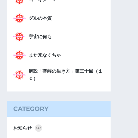
グルの本質
宇宙に何も
また来なくちゃ
解説「菩薩の生き方」第三十回（１
０）
CATEGORY
お知らせ
425