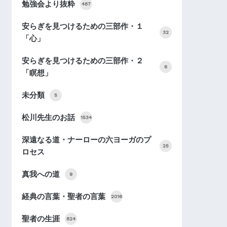
勉強会より抜粋
487
安らぎを見つけるための三部作・１
32
「心」
安らぎを見つけるための三部作・２
6
「瞑想」
未分類
5
松川先生のお話
1534
深遠なる道・ナーローの六ヨーガのプ
25
ロセス
真我への道
9
経典の言葉・聖者の言葉
2016
聖者の生涯
824