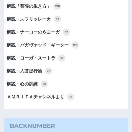
解説「菩薩の生き方」
218
解説・スフリッレーカ
32
解説・ナーローの６ヨーガ
92
解説・バガヴァッド・ギーター
125
解説・ヨーガ・スートラ
47
解説・入菩提行論
78
解説・心の訓練
89
ＡＭＲＩＴＡチャンネルより
13
BACKNUMBER