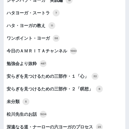
シャンバラ・ヨーガ 実践編
19
ハタヨーガ・スートラ
7
ハタ・ヨーガの教え
11
ワンポイント・ヨーガ
56
今日のＡＭＲＩＴＡチャンネル
1563
勉強会より抜粋
487
安らぎを見つけるための三部作・１「心」
32
安らぎを見つけるための三部作・２「瞑想」
6
未分類
5
松川先生のお話
1534
深遠なる道・ナーローの六ヨーガのプロセス
25