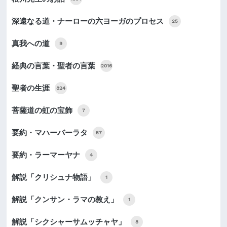
深遠なる道・ナーローの六ヨーガのプロセス
25
真我への道
9
経典の言葉・聖者の言葉
2016
聖者の生涯
824
菩薩道の虹の宝飾
7
要約・マハーバーラタ
57
要約・ラーマーヤナ
4
解説「クリシュナ物語」
1
解説「クンサン・ラマの教え」
1
解説「シクシャーサムッチャヤ」
8