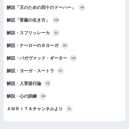
解説「王のための四十のドーハー」
59
解説「菩薩の生き方」
218
解説・スフリッレーカ
32
解説・ナーローの６ヨーガ
92
解説・バガヴァッド・ギーター
125
解説・ヨーガ・スートラ
47
解説・入菩提行論
78
解説・心の訓練
89
ＡＭＲＩＴＡチャンネルより
13