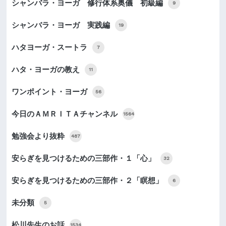
シャンバラ・ヨーガ 修行体系奥儀 初級編
9
シャンバラ・ヨーガ 実践編
19
ハタヨーガ・スートラ
7
ハタ・ヨーガの教え
11
ワンポイント・ヨーガ
56
今日のＡＭＲＩＴＡチャンネル
1564
勉強会より抜粋
487
安らぎを見つけるための三部作・１「心」
32
安らぎを見つけるための三部作・２「瞑想」
6
未分類
5
松川先生のお話
1534