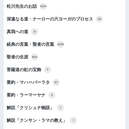
松川先生のお話
1534
深遠なる道・ナーローの六ヨーガのプロセス
25
真我への道
9
経典の言葉・聖者の言葉
2016
聖者の生涯
824
菩薩道の虹の宝飾
7
要約・マハーバーラタ
57
要約・ラーマーヤナ
4
解説「クリシュナ物語」
1
解説「クンサン・ラマの教え」
1