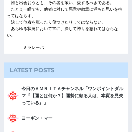
誰と出会おうとも、その者を敬い、愛するべきである。
たとえ一瞬でも、他者に対して悪意や敵意に満ちた思いを持
ってはならず、
決して他者を罵ったり傷つけたりしてはならない。
あらゆる状況において常に、決して誇りを忘れてはならな
い。
――ミラレーパ
LATEST POSTS
今日のＡＭＲＩＴＡチャンネル「ワンポイントダル
マ『【運とは何か？】運勢に頼る人は、本質を見失
っている』」
ヨーギン・マー