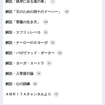
解説「彼岸に至る道の章」
1
解説「王のための四十のドーハー」
59
解説「菩薩の生き方」
218
解説・スフリッレーカ
32
解説・ナーローの６ヨーガ
92
解説・バガヴァッド・ギーター
125
解説・ヨーガ・スートラ
47
解説・入菩提行論
78
解説・心の訓練
89
ＡＭＲＩＴＡチャンネルより
13