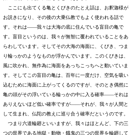
ここにも出てくる亀とくびきのたとえ話は、お釈迦様が
お説きになり、その後の大乗仏教でもよく使われる話で
す。それは――我々は大海の底に住んでいる盲目の亀で
す。盲目というのは、我々が無智に覆われていることをあ
らわしています。そしてその大海の海面に、くびき、つま
り輪っかのようなものが浮かんでいます。このくびきは、
風に吹かれ、無作為に海面をあっちこっちへと動いていま
す。そしてこの盲目の亀は、百年に一度だけ、空気を吸い
込むために海面に上がってくるのですが、そのとき偶然に
亀の頭がその浮いている輪っかの中に入る確率――それは
ありえないほど低い確率ですが――それが、我々が人間と
して生まれ、仏陀の教えに巡り合う確率だというのです。
つまり六道輪廻といいますが、我々はほとんど、下の三
つの世界である地獄・動物・餓鬼の三つの世界を輪廻して