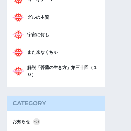
グルの本質
宇宙に何も
また来なくちゃ
解説「菩薩の生き方」第三十回（１
０）
CATEGORY
お知らせ
425