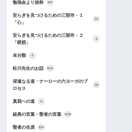
勉強会より抜粋
487
安らぎを見つけるための三部作・１
32
「心」
安らぎを見つけるための三部作・２
6
「瞑想」
未分類
5
松川先生のお話
1534
深遠なる道・ナーローの六ヨーガのプ
25
ロセス
真我への道
9
経典の言葉・聖者の言葉
2016
聖者の生涯
824