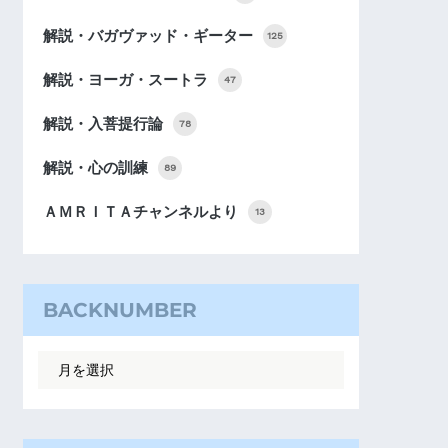
解説・バガヴァッド・ギーター
125
解説・ヨーガ・スートラ
47
解説・入菩提行論
78
解説・心の訓練
89
ＡＭＲＩＴＡチャンネルより
13
BACKNUMBER