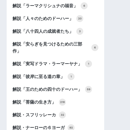
解説「ラーマクリシュナの福音」
6
解説「人々のためのドーハー」
20
解説「八十四人の成就者たち」
3
解説「安らぎを見つけるための三部
6
作」
解説「実写ドラマ・ラーマーヤナ」
1
解説「彼岸に至る道の章」
1
解説「王のための四十のドーハー」
59
解説「菩薩の生き方」
218
解説・スフリッレーカ
32
解説・ナーローの６ヨーガ
92