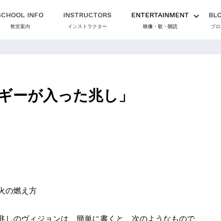
SCHOOL INFO
INSTRUCTORS
ENTERTAINMENT
BL
教室案内
インストラクター
映像・歌・朗読
ブロ
ギーが入った兆し」
火の燃え方
兆しのヴィジョンは、簡単に書くと、次のようなもので